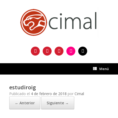
Saltar
al
contenido
facebook
twitter
instagram
flickr
mail
Menú
estudiroig
Publicado el
4 de febrero de 2018
por
Cimal
← Anterior
Siguiente →