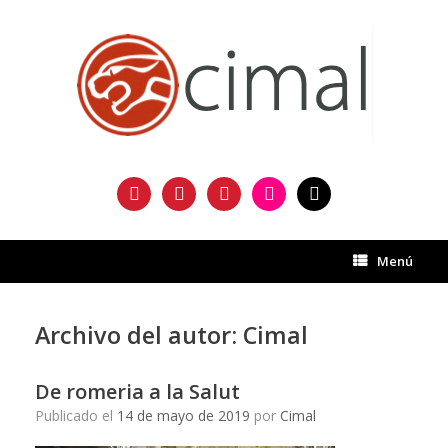
Saltar
al
contenido
facebook
twitter
instagram
flickr
mail
Menú
Archivo del autor:
Cimal
De romeria a la Salut
Publicado el
14 de mayo de 2019
por
Cimal