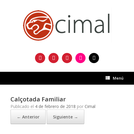
Saltar
al
contenido
facebook
twitter
instagram
flickr
mail
Menú
Calçotada Familiar
Publicado el
4 de febrero de 2018
por
Cimal
← Anterior
Siguiente →