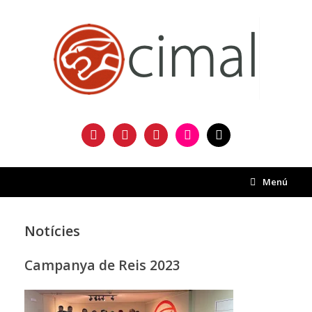
Saltar
al
contenido
facebook
twitter
instagram
flickr
mail
Menú
Notícies
Campanya de Reis 2023