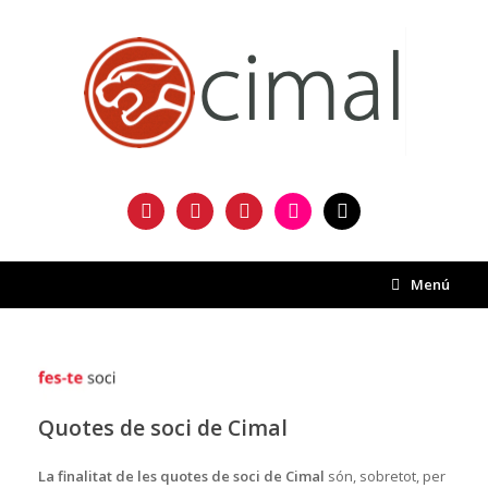
Saltar
al
contenido
facebook
twitter
instagram
flickr
mail
Menú
Quotes de soci de Cimal
La finalitat de les quotes de soci de Cimal
són, sobretot, per