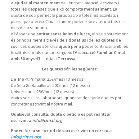
a
ajudar al manteniment
de l'entitat, l'atenció, activitats i
totes les despeses que això comporta
mensualment
. La
quota de soci permet la participació a totes les activitats i
plans que ofereix Cimal, i també poder rebre atenció tots els
dies de la setmana.
A l'ésser una
entitat sense ànim de lucre
, el seu sosteniment
és principalment a través dels
donatius
i de les
quotes de
soci
. Les quotes són una
ajuda
per a poder continuar amb les
finalitats socials que persegueix l'
Associació Familiar Cimal
amb 50 anys
d'història a
Terrassa
.
Les quotes són les següents:
De 1r a 4t Primària: 25€/mes (10 mesos)
De 5è a 2n Batxillerat: 50€/mes (12 mesos)
Universitaris: 25€/mes (12 mesos)
Antics socis i col·laboradors: quantitat desitjada que es pot
concretar escrivint al nostre mail.
Qualsevol consulta, dubte o petició es pot realitzar
escrivint a
info@cimal.org
Podeu
fer la sol·licitud de soci escrivint un correu a
info@cimal.org