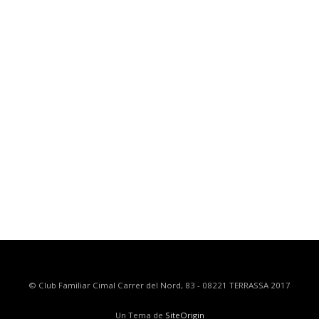
© Club Familiar Cimal Carrer del Nord, 83 - 08221 TERRASSA 2017
Un Tema de
SiteOrigin