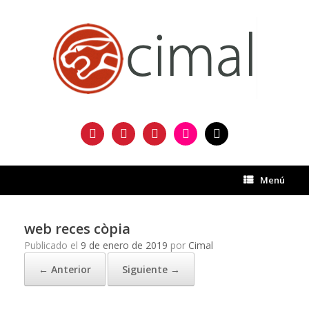
Saltar
al
contenido
facebook
twitter
instagram
flickr
mail
Menú
web reces còpia
Publicado el
9 de enero de 2019
por
Cimal
← Anterior
Siguiente →