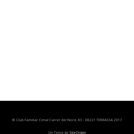
© Club Familiar Cimal Carrer del Nord, 83 - 08221 TERRASSA 2017
Un Tema de
SiteOrigin