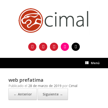
Saltar
al
contenido
facebook
twitter
instagram
flickr
mail
Menú
web prefatima
Publicado el
28 de marzo de 2019
por
Cimal
← Anterior
Siguiente →