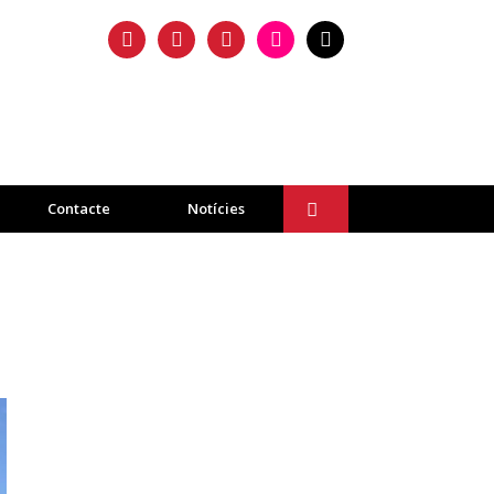
facebook
twitter
instagram
flickr
mail
Contacte
Notícies