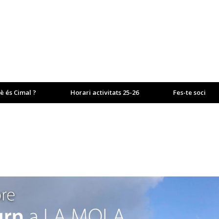
è és Cimal ?
Horari activitats 25-26
Fes-te soci