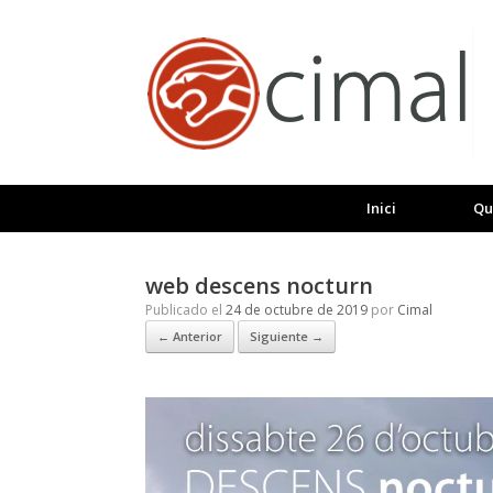
Saltar
al
contenido
Inici
Qu
web descens nocturn
Publicado el
24 de octubre de 2019
por
Cimal
← Anterior
Siguiente →