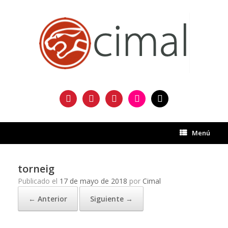
Saltar
al
contenido
facebook
twitter
instagram
flickr
mail
Menú
torneig
Publicado el
17 de mayo de 2018
por
Cimal
← Anterior
Siguiente →