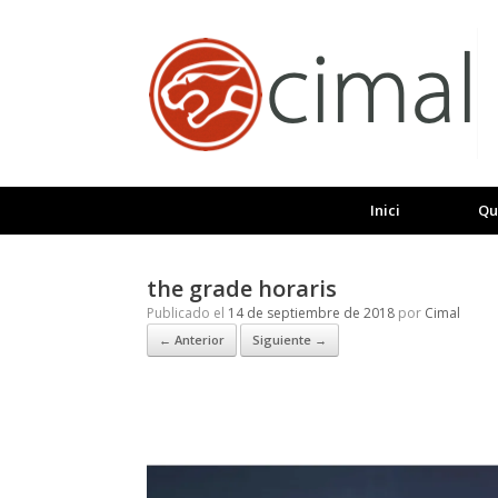
Saltar
al
contenido
Inici
Qu
the grade horaris
Publicado el
14 de septiembre de 2018
por
Cimal
← Anterior
Siguiente →