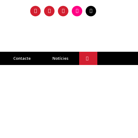
facebook
twitter
instagram
flickr
mail
Contacte
Notícies