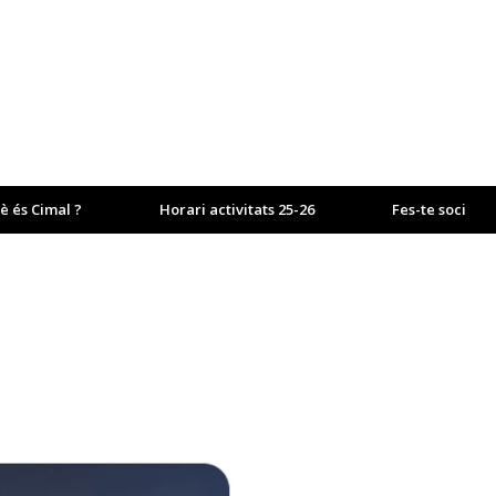
è és Cimal ?
Horari activitats 25-26
Fes-te soci