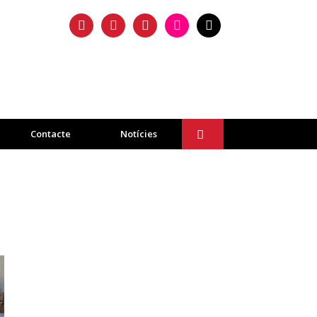
facebook
twitter
instagram
flickr
mail
Contacte
Notícies