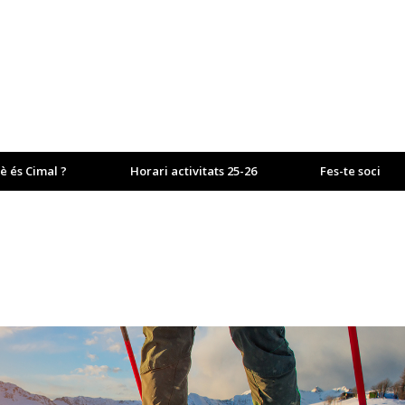
è és Cimal ?
Horari activitats 25-26
Fes-te soci