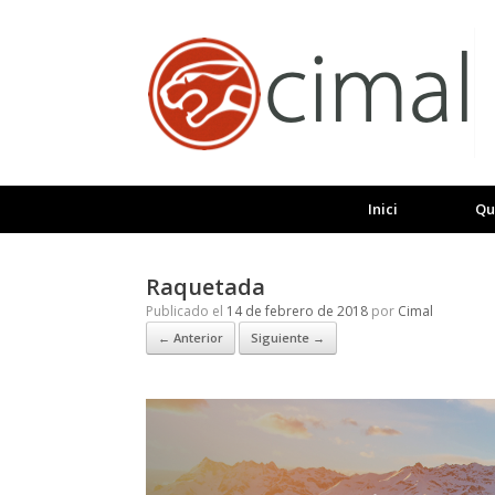
Saltar
al
contenido
Inici
Qu
Raquetada
Publicado el
14 de febrero de 2018
por
Cimal
← Anterior
Siguiente →