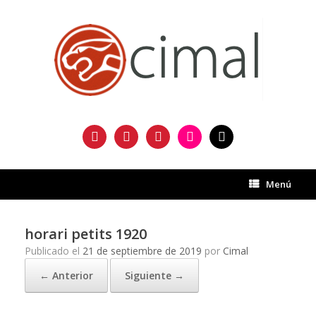
Saltar
al
contenido
facebook
twitter
instagram
flickr
mail
Menú
horari petits 1920
Publicado el
21 de septiembre de 2019
por
Cimal
← Anterior
Siguiente →