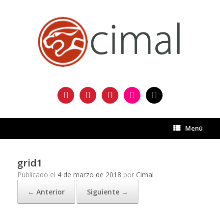
Saltar
al
contenido
facebook
twitter
instagram
flickr
mail
Menú
grid1
Publicado el
4 de marzo de 2018
por
Cimal
← Anterior
Siguiente →