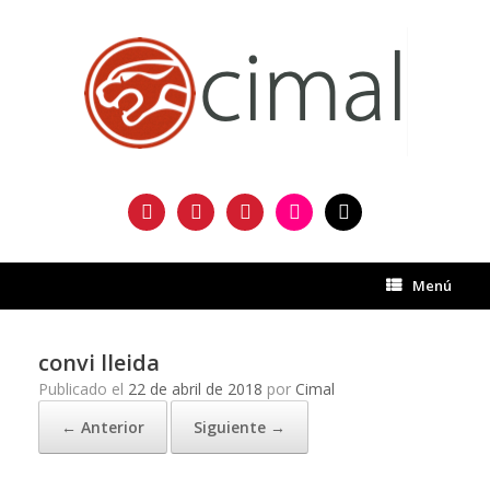
Saltar
al
contenido
facebook
twitter
instagram
flickr
mail
Menú
convi lleida
Publicado el
22 de abril de 2018
por
Cimal
← Anterior
Siguiente →