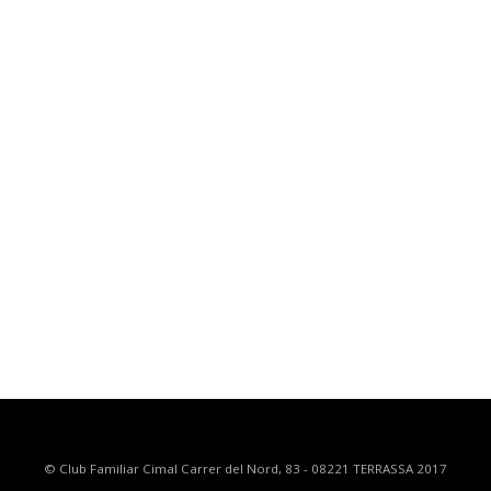
© Club Familiar Cimal Carrer del Nord, 83 - 08221 TERRASSA 2017