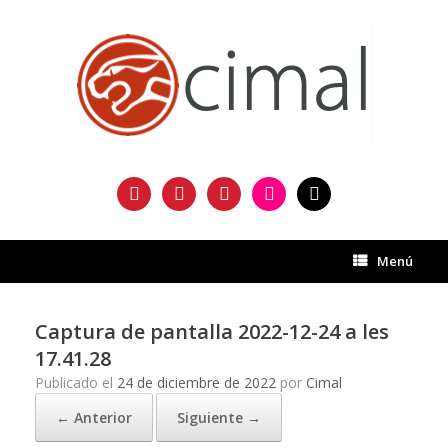
Saltar
al
contenido
facebook
twitter
instagram
flickr
mail
Menú
Captura de pantalla 2022-12-24 a les
17.41.28
Publicado el
24 de diciembre de 2022
por
Cimal
← Anterior
Siguiente →