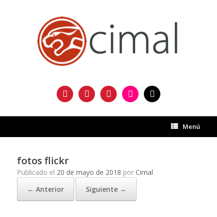
Saltar
al
contenido
facebook
twitter
instagram
flickr
mail
Menú
fotos flickr
Publicado el
20 de mayo de 2018
por
Cimal
← Anterior
Siguiente →