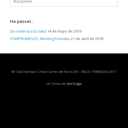
Ha passat..
De romeria a la Salut
14 de mayo de 2019
COMPROMESOS, Meeting Formatiu
21 de abril de 2018
© Club Familiar Cimal Carrer del Nord, 83 - 08221 TERRASSA 2017
Un Tema de
SiteOrigin